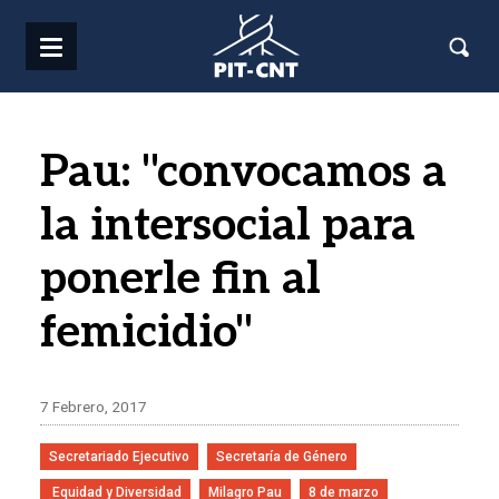
Pasar al contenido principal
Pau: "convocamos a
la intersocial para
ponerle fin al
femicidio"
7 Febrero, 2017
Secretariado Ejecutivo
Secretaría de Género
 Equidad y Diversidad
Milagro Pau
8 de marzo