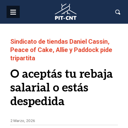
Pasar al contenido principal
Sindicato de tiendas Daniel Cassin,
Peace of Cake, Allie y Paddock pide
tripartita
O aceptás tu rebaja
salarial o estás
despedida
2 Marzo, 2026