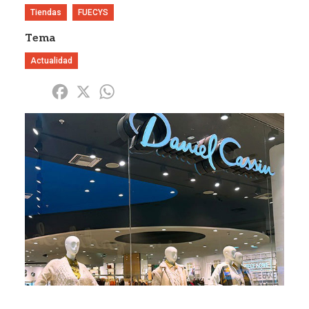
Tiendas
FUECYS
Tema
Actualidad
Share
Facebook
X
WhatsApp
Imagen