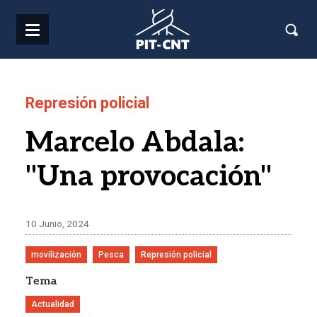
Pasar al contenido principal
Represión policial
Marcelo Abdala:
"Una provocación"
10 Junio, 2024
movilización
Pesca
Represión policial
Tema
Actualidad