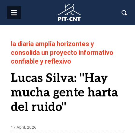
Pasar al contenido principal
la diaria amplía horizontes y
consolida un proyecto informativo
confiable y reflexivo
Lucas Silva: "Hay
mucha gente harta
del ruido"
17 Abril, 2026