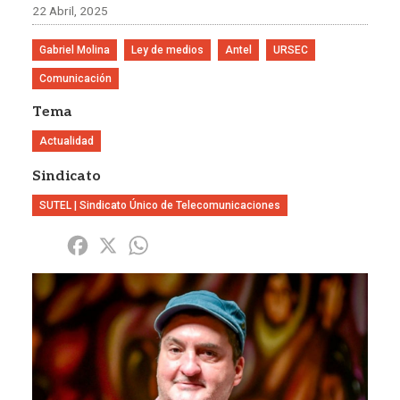
22 Abril, 2025
Gabriel Molina
Ley de medios
Antel
URSEC
Comunicación
Tema
Actualidad
Sindicato
SUTEL | Sindicato Único de Telecomunicaciones
Share
Facebook
X
WhatsApp
Imagen