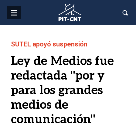
Pasar al contenido principal
SUTEL apoyó suspensión
Ley de Medios fue
redactada "por y
para los grandes
medios de
comunicación"