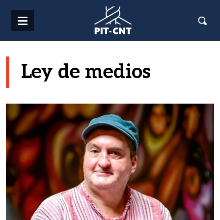
Pasar al contenido principal
Ley de medios
Imagen