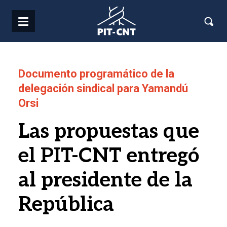
Pasar al contenido principal
Documento programático de la
delegación sindical para Yamandú
Orsi
Las propuestas que
el PIT-CNT entregó
al presidente de la
República