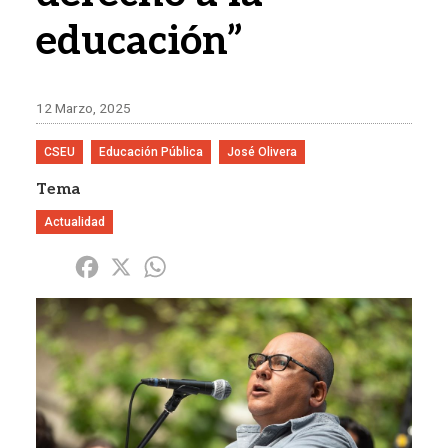
educación”
12 Marzo, 2025
CSEU
Educación Pública
José Olivera
Tema
Actualidad
Share
Facebook
X
WhatsApp
Imagen