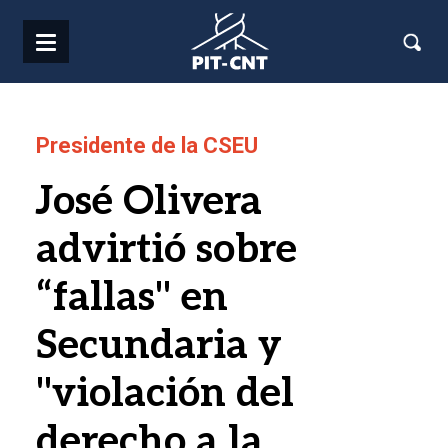
Pasar al contenido principal
Presidente de la CSEU
José Olivera
advirtió sobre
“fallas" en
Secundaria y
"violación del
derecho a la