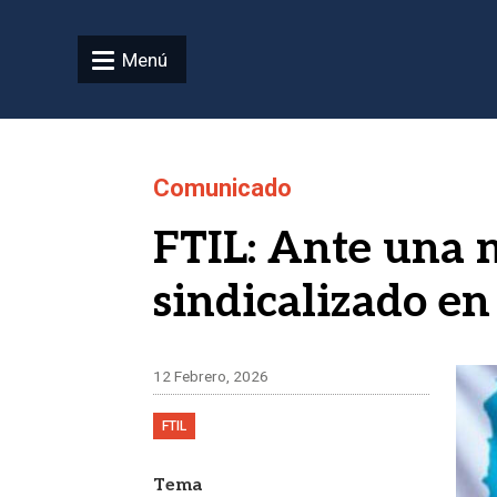
Pasar al contenido principal
Menú
Comunicado
FTIL: Ante una 
sindicalizado e
Ima
12 Febrero, 2026
FTIL
Tema