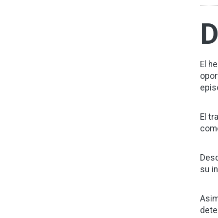
El h
opor
epis
El t
como
Desd
su i
Asim
dete