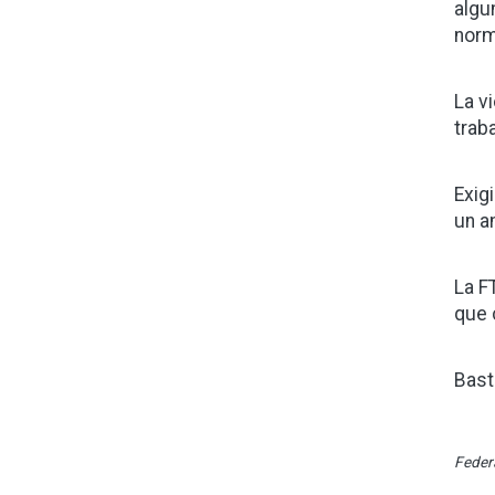
algu
norm
La v
trab
Exig
un a
La F
que 
Bast
Federa