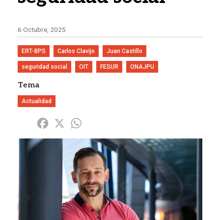
6 Octubre, 2025
ERT-BPS
Carlos Clavijo
Juan Castillo
seguridad social
OIT
FESUR
ONAJPU
Tema
Actualidad
Share
Facebook
X
WhatsApp
Imagen