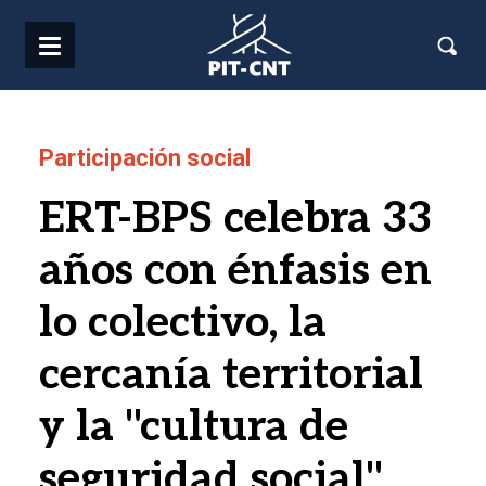
Pasar al contenido principal
Participación social
ERT-BPS celebra 33
años con énfasis en
lo colectivo, la
cercanía territorial
y la "cultura de
seguridad social"