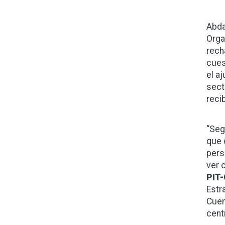
Abda
Orga
rech
cues
el a
sect
reci
“Seg
que 
pers
ver 
PIT
Estr
Cuen
cent