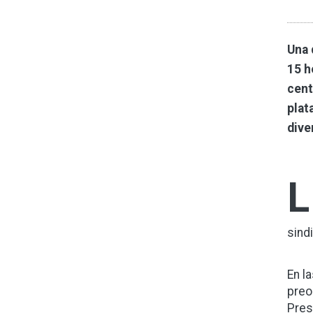
Una 
15 h
cent
plat
dive
L
sind
En l
preo
Pres