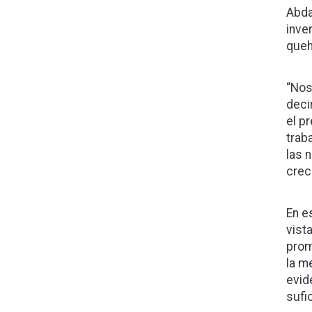
Abda
inve
queh
“Nos
deci
el p
trab
las 
crec
En e
vist
prom
la m
evid
sufi