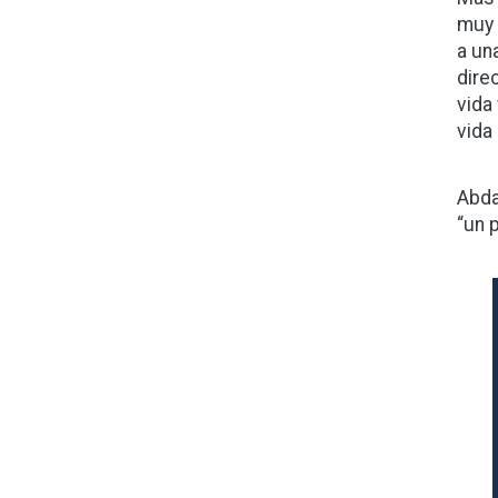
muy 
a un
dire
vida
vida 
Abda
“un 