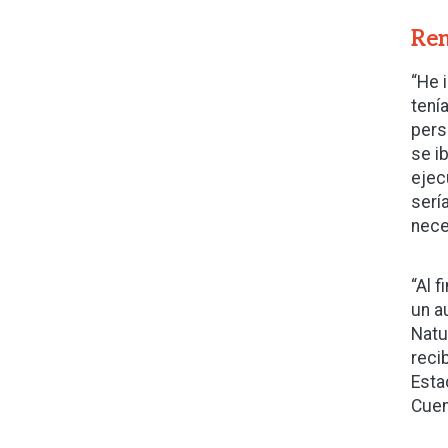
Ren
“He 
tení
pers
se i
ejec
serí
nece
“Al 
un a
Natu
reci
Esta
Cuen