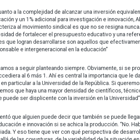
uanto a la complejidad de alcanzar una inversión equivalen
ación y un 1% adicional para investigación e innovación, 
cteriza al movimiento sindical es que no se resigna nunca
sidad de fortalecer el presupuesto educativo y una refer
es que logran desarrollarse son aquellos que efectivament
onsable e intergeneracional en la educación”
vamos a seguir planteando siempre. Obviamente, si se prof
ccediera al 6 más 1. Ahí es central la importancia que le 
 en particular a la Universidad de la República. Si queremo
emos que haya una mayor densidad de científicos, técnico
e puede ser displicente con la inversión en la Universidad
ntó que alguien puede decir que también se puede llegar 
ducación e innovación si se achica la producción. “No. Ha
iada. Y eso tiene que ver con qué perspectiva de desarrollo
allá de las coyunturas, de la variabilidad de la situación en