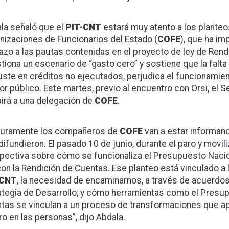
la señaló que el
PIT-CNT
estará muy atento a los planteo
nizaciones de Funcionarios del Estado (
COFE
), que ha i
azo a las pautas contenidas en el proyecto de ley de Rend
tiona un escenario de “gasto cero” y sostiene que la falt
juste en créditos no ejecutados, perjudica el funcionamien
or público. Este martes, previo al encuentro con Orsi, el 
birá a una delegación de
COFE
.
uramente los compañeros de
COFE
van a estar informan
difundieron. El pasado 10 de junio, durante el paro y movil
pectiva sobre cómo se funcionaliza el Presupuesto Nacion
con la Rendición de Cuentas. Ese planteo está vinculado a 
-CNT
, la necesidad de encaminarnos, a través de acuerdos 
ategia de Desarrollo, y cómo herramientas como el Presup
tas se vinculan a un proceso de transformaciones que apun
ro en las personas”, dijo Abdala.