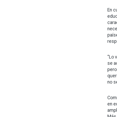
En c
educ
cara
nece
país
resp
“Lo 
se a
pero
quer
no s
Come
en e
ampl
Más 