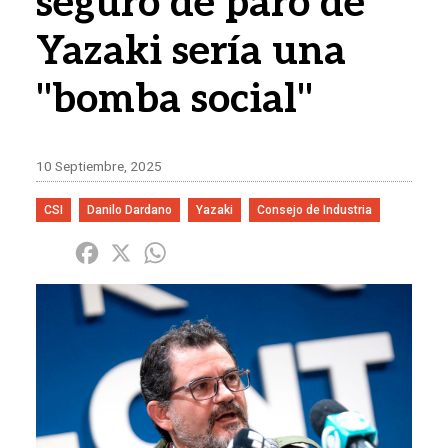
seguro de paro de
Yazaki sería una
"bomba social"
10 Septiembre, 2025
CSI
Danilo Dardano
Yazaki
Consejo de Industria
Share
Facebook
X
WhatsApp
Imagen