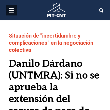
Pasar al contenido principal
Situación de "incertidumbre y
complicaciones" en la negociación
colectiva
Danilo Dárdano
(UNTMRA): Si no se
aprueba la
extensión del