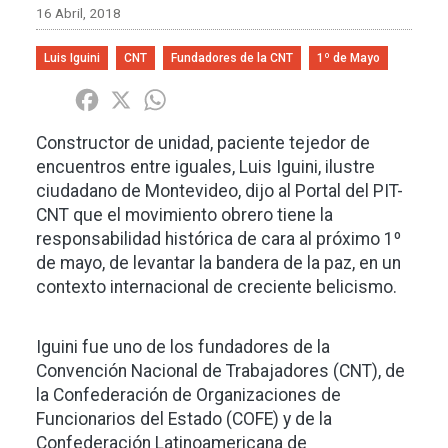
16 Abril, 2018
Luis Iguini
CNT
Fundadores de la CNT
1º de Mayo
Share
Facebook
X
WhatsApp
Constructor de unidad, paciente tejedor de
encuentros entre iguales, Luis Iguini, ilustre
ciudadano de Montevideo, dijo al Portal del PIT-
CNT que el movimiento obrero tiene la
responsabilidad histórica de cara al próximo 1º
de mayo, de levantar la bandera de la paz, en un
contexto internacional de creciente belicismo.
Iguini fue uno de los fundadores de
la
Convención Nacional
de Trabajadores (CNT), de
la Confederación
de Organizaciones de
Funcionarios del Estado (COFE) y de
la
Confederación Latinoamericana
de