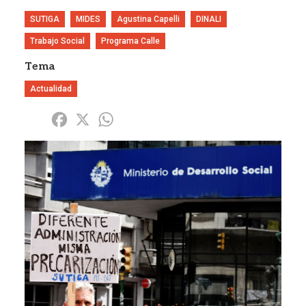
SUTIGA
MIDES
Agustina Capelli
DINALI
Trabajo Social
Programa Calle
Tema
Actualidad
Share
Facebook
X
WhatsApp
Imagen