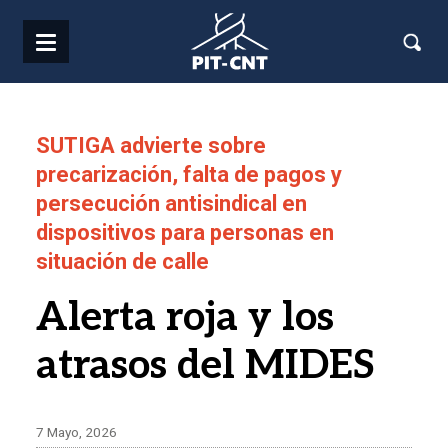
Pasar al contenido principal
SUTIGA advierte sobre
precarización, falta de pagos y
persecución antisindical en
dispositivos para personas en
situación de calle
Alerta roja y los
atrasos del MIDES
7 Mayo, 2026