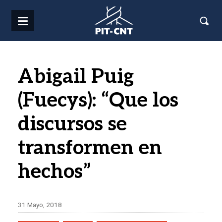
Pasar al contenido principal
Abigail Puig
(Fuecys): “Que los
discursos se
transformen en
hechos”
31 Mayo, 2018