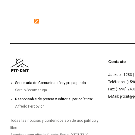
Contacto
Jackson 1283 | 
Teléfonos: (+59
Secretaría de Comunicación y propaganda:
Fax: (+598) 24
Sergio Sommaruga
E-Mail: pitcnt@p
Responsable de prensa y editorial periodística:
Alfredo Percovich
Todas las noticias y contenidos son de uso público y
libre.
Agradecemos citar la fuente: Portal PITCNT.UY