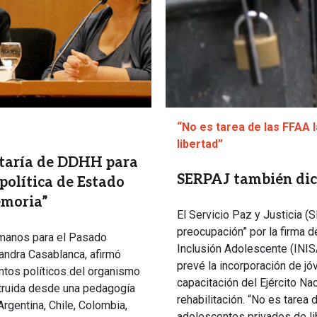
“No es tarea de las FFAA 
libertad”
etaría de DDHH para
SERPAJ también di
política de Estado
emoria”
El Servicio Paz y Justicia
preocupación” por la firma d
umanos para el Pasado
Inclusión Adolescente (INIS
jandra Casablanca, afirmó
prevé la incorporación de jó
entos políticos del organismo
capacitación del Ejército Na
struida desde una pedagogía
rehabilitación. “No es tarea
gentina, Chile, Colombia,
adolescentes privados de l