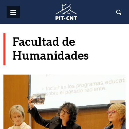
Pasar al contenido principal
Facultad de
Humanidades
Imagen