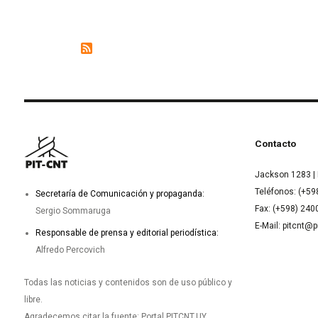
Contacto
Jackson 1283 | 
Teléfonos: (+59
Secretaría de Comunicación y propaganda:
Fax: (+598) 24
Sergio Sommaruga
E-Mail: pitcnt@p
Responsable de prensa y editorial periodística:
Alfredo Percovich
Todas las noticias y contenidos son de uso público y
libre.
Agradecemos citar la fuente: Portal PITCNT.UY