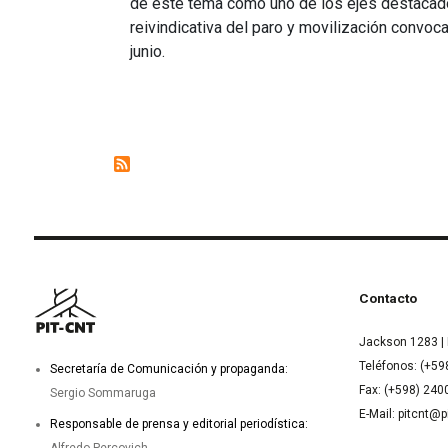
de este tema como uno de los ejes destacado
reivindicativa del paro y movilización convo
junio.
Contacto
Jackson 1283 | 
Teléfonos: (+59
Secretaría de Comunicación y propaganda:
Fax: (+598) 24
Sergio Sommaruga
E-Mail: pitcnt@p
Responsable de prensa y editorial periodística:
Alfredo Percovich