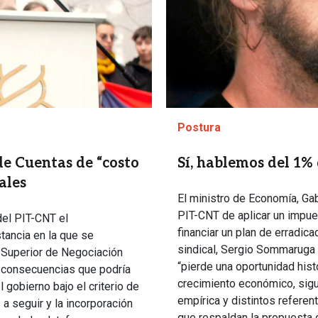
Postura
de Cuentas de “costo
Sí, hablemos del 1% 
ales
El ministro de Economía, Ga
PIT-CNT de aplicar un impue
del PIT-CNT el
financiar un plan de erradica
tancia en la que se
sindical, Sergio Sommaruga l
o Superior de Negociación
“pierde una oportunidad hist
as consecuencias que podría
crecimiento económico, sig
gobierno bajo el criterio de
empírica y distintos refere
a seguir y la incorporación
que respaldan la propuesta 