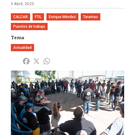
3 Abril, 2025
CALCAR
FTIL
Enrique Méndez
Tarariras
Puestos de trabajo
Tema
Actualidad
Share
Facebook
X
WhatsApp
Imagen