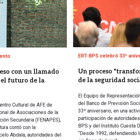
ERT-BPS celebró 33º aniv
mento
Un proceso "transfo
eso con un llamado
de la seguridad soci
 el futuro de la
El Equipo de Representación 
del Banco de Previsión Soci
entro Cultural de AFE de
33º aniversario, en una activ
onal de Asociaciones de la
participación de autoridade
ción Secundaria (FENAPES),
BPS y del Instituto Cuesta Du
tura contó con la
“Desde 1992, defendiendo la 
celo Abdala, autoridades del