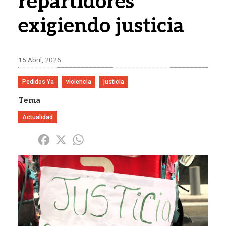
repartidores
exigiendo justicia
15 Abril, 2026
Pedidos Ya
violencia
justicia
Tema
Actualidad
Share
Facebook
X
WhatsApp
Imagen