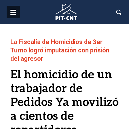
Pasar al contenido principal
La Fiscalía de Homicidios de 3er
Turno logró imputación con prisión
del agresor
El homicidio de un
trabajador de
Pedidos Ya movilizó
a cientos de