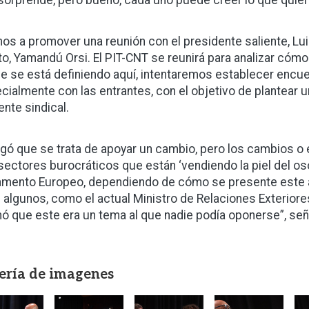
sorprende, pero bueno, cada uno puede creer lo que quie
os a promover una reunión con el presidente saliente, Lui
to, Yamandú Orsi. El PIT-CNT se reunirá para analizar cómo
ue se está definiendo aquí, intentaremos establecer encue
cialmente con las entrantes, con el objetivo de plantear un
ente sindical.
gó que se trata de apoyar un cambio, pero los cambios o e
sectores burocráticos que están ‘vendiendo la piel del oso
amento Europeo, dependiendo de cómo se presente este a
n algunos, como el actual Ministro de Relaciones Exterior
mó que este era un tema al que nadie podía oponerse”, se
ería de imagenes
gen
Imagen
Imagen
Imagen
I