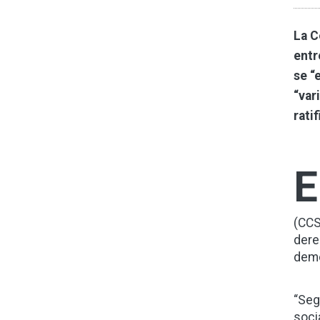
La C
entr
se “
“var
rati
E
(CCS
dere
demo
“Seg
soci