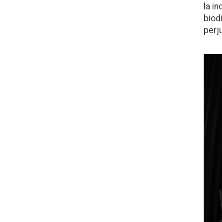
la i
biod
perju
Ima