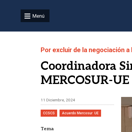
Pasar al contenido principal
Menú
Por excluir de la negociación a
Coordinadora Si
MERCOSUR-UE
Ima
11 Diciembre, 2024
CCSCS
Acuerdo Mercosur  UE
Tema