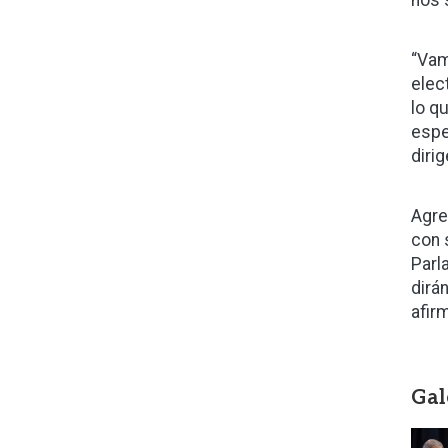
nos 
“Vam
elec
lo q
espe
dirig
Agre
con 
Parl
dirá
afir
Gal
Ima