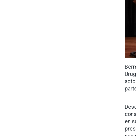
Berm
Urug
acto
part
Desd
cons
en s
pres