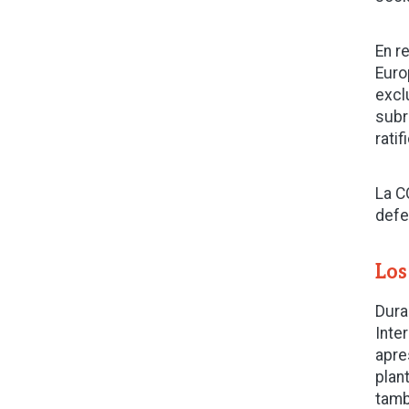
En r
Euro
excl
subr
ratif
La C
defe
Los
Dura
Inte
apre
plan
tamb