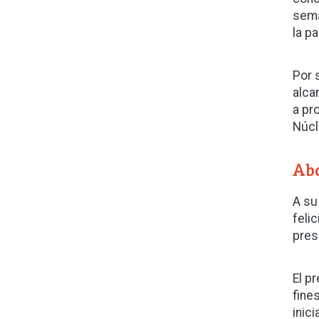
sema
la pa
Por 
alca
a pr
Núcl
Abd
A su
feli
pres
El p
fine
inici