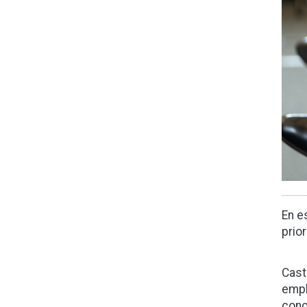
En e
prio
Cast
empl
conc