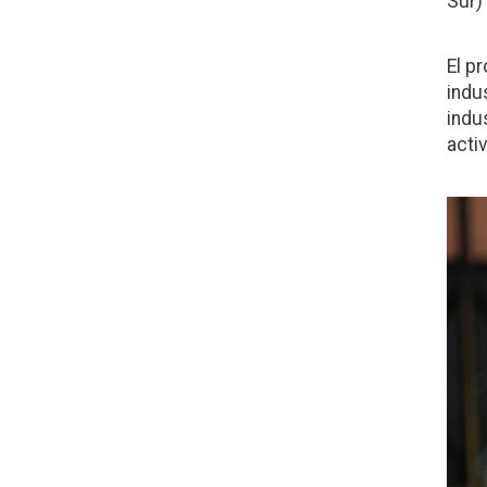
Sur)
El p
indus
indu
acti
Ima