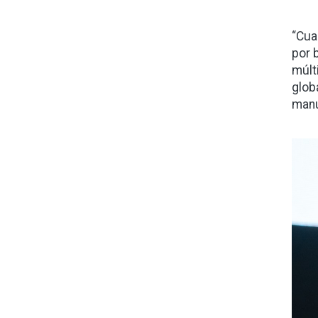
“Cua
por 
múlt
glob
manu
Ima