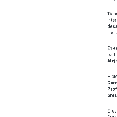
Tien
inte
desa
naci
En e
part
Alej
Hici
Card
Prof
pres
El e