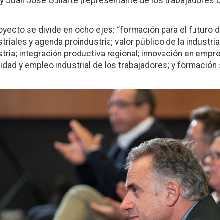
 y Juan José Guilarte (representante de los trabajadores 
royecto se divide en ocho ejes: “formación para el futuro d
triales y agenda proindustria; valor público de la industria 
stria; integración productiva regional; innovación en empr
vidad y empleo industrial de los trabajadores; y formación si
gen