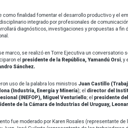
e como finalidad fomentar el desarrollo productivo y el em
rdisciplinario integrado por profesionales de comunicación
rrollará diagnósticos, investigaciones y propuestas a fin de
onal.
se marco, se realizó en Torre Ejecutiva un conversatorio so
iciparon el
presidente de la República, Yamandú Orsi
, y 
andro Sánchez.
eron uso de la palabra los ministros
Juan Castillo (Traba
ona (Industria, Energía y Minería
); el
director del Ins
esional (INEFOP), Miguel Venturiello
; el
presidente de
idente de la Cámara de Industrias del Uruguay, Leona
vento fue moderado por Karen Rosales (representante de