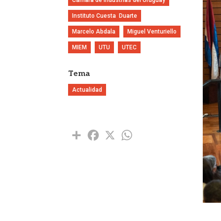
Instituto Cuesta  Duarte
Marcelo Abdala
Miguel Venturiello
MIEM
UTU
UTEC
Tema
Actualidad
Share
Facebook
X
WhatsApp