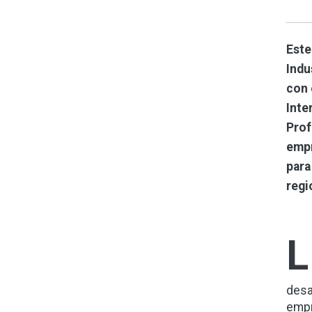
Este
Indu
con 
Inte
Prof
empr
para
regi
L
desa
emp