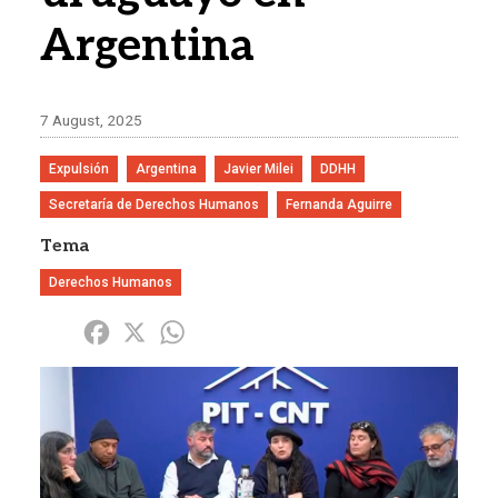
Argentina
7 August, 2025
Expulsión
Argentina
Javier Milei
DDHH
Secretaría de Derechos Humanos
Fernanda Aguirre
Tema
Derechos Humanos
Share
Facebook
X
WhatsApp
Imagen