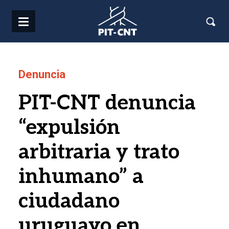
Pasar al contenido principal
Denuncia
PIT-CNT denuncia
“expulsión
arbitraria y trato
inhumano” a
ciudadano
uruguayo en