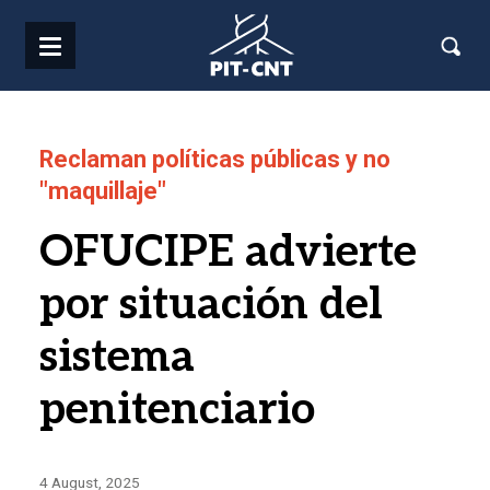
Pasar al contenido principal
Reclaman políticas públicas y no
"maquillaje"
OFUCIPE advierte
por situación del
sistema
penitenciario
4 August, 2025