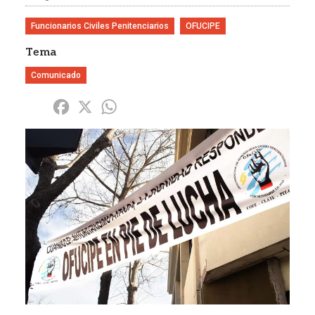
Funcionarios Civiles Penitenciarios
OFUCIPE
Tema
Comunicado
Share
Facebook
X
WhatsApp
Imagen