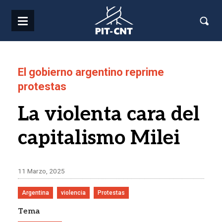
Pasar al contenido principal
El gobierno argentino reprime
protestas
La violenta cara del
capitalismo Milei
11 Marzo, 2025
Argentina
violencia
Protestas
Tema