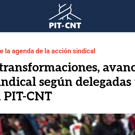
e la agenda de la acción sindical
transformaciones, avanc
ndical según delegadas 
l PIT-CNT
gen