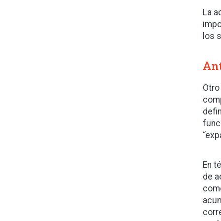
La a
impo
los 
Ant
Otro
comp
defi
func
“exp
En t
de a
como
acum
corr