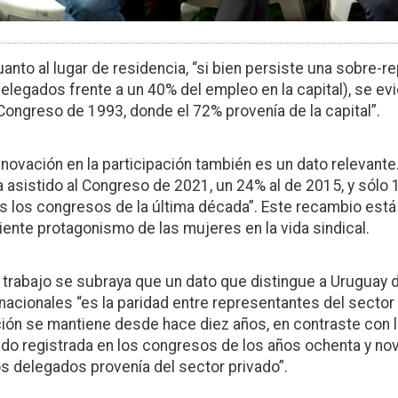
uanto al lugar de residencia, “si bien persiste una sobre
delegados frente a un 40% del empleo en la capital), se e
 Congreso de 1993, donde el 72% provenía de la capital”.
enovación en la participación también es un dato relevante
a asistido al Congreso de 2021, un 24% al de 2015, y sól
s los congresos de la última década”. Este recambio está v
iente protagonismo de las mujeres en la vida sindical.
l trabajo se subraya que un dato que distingue a Uruguay 
rnacionales “es la paridad entre representantes del sector
ción se mantiene desde hace diez años, en contraste con la 
ado registrada en los congresos de los años ochenta y nov
os delegados provenía del sector privado”.