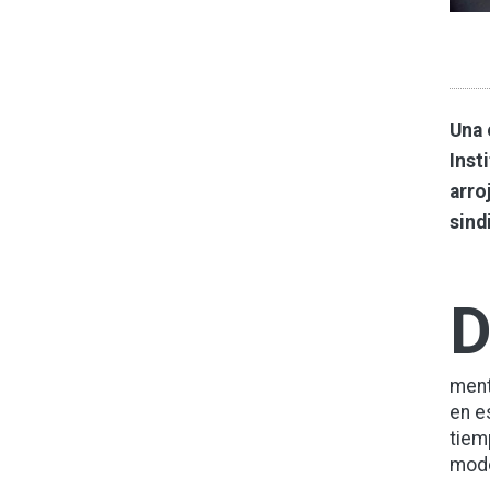
Una 
Inst
arro
sind
ment
en e
tiem
mode