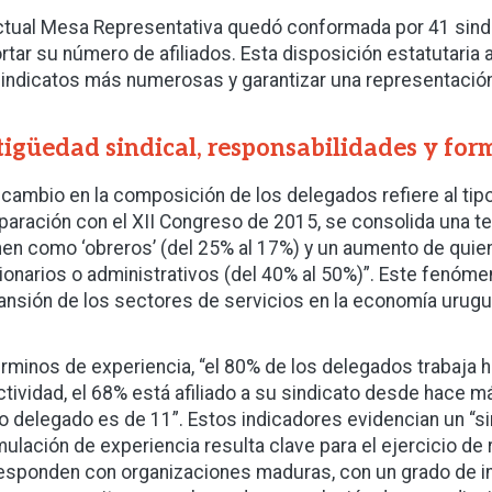
ctual Mesa Representativa quedó conformada por 41 sindi
rtar su número de afiliados. Esta disposición estatutaria a
sindicatos más numerosas y garantizar una representación
igüedad sindical, responsabilidades y for
 cambio en la composición de los delegados refiere al ti
aración con el XII Congreso de 2015, se consolida una t
nen como ‘obreros’ (del 25% al 17%) y un aumento de qu
ionarios o administrativos (del 40% al 50%)”. Este fenóme
ansión de los sectores de servicios en la economía urugu
érminos de experiencia, “el 80% de los delegados trabaja
ctividad, el 68% está afiliado a su sindicato desde hace 
 delegado es de 11”. Estos indicadores evidencian un “sin
ulación de experiencia resulta clave para el ejercicio de
esponden con organizaciones maduras, con un grado de inst