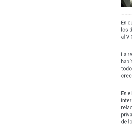
En c
los 
al V
La r
habí
todo
crec
En e
inte
rela
priv
de l