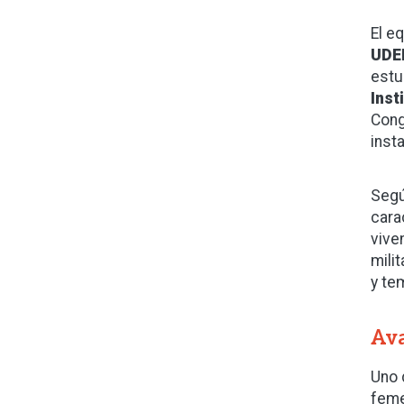
El e
UDE
estu
Inst
Cong
insta
Segú
cara
vive
mili
y te
Ava
Uno 
feme