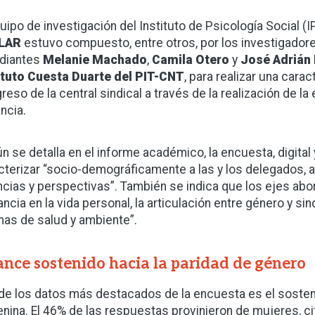
quipo de investigación del Instituto de Psicología Social (I
LAR
estuvo compuesto, entre otros, por los investigador
diantes
Melanie Machado
,
Camila Otero
y
José Adrián
ituto Cuesta Duarte del PIT-CNT
, para realizar una cara
reso de la central sindical a través de la realización de 
ncia.
n se detalla en el informe académico, la encuesta, digital
cterizar “socio-demográficamente a las y los delegados, 
ncias y perspectivas”. También se indica que los ejes abo
tancia en la vida personal, la articulación entre género y si
mas de salud y ambiente”.
nce sostenido hacia la paridad de género
de los datos más destacados de la encuesta es el sosteni
nina. El 46% de las respuestas provinieron de mujeres, c