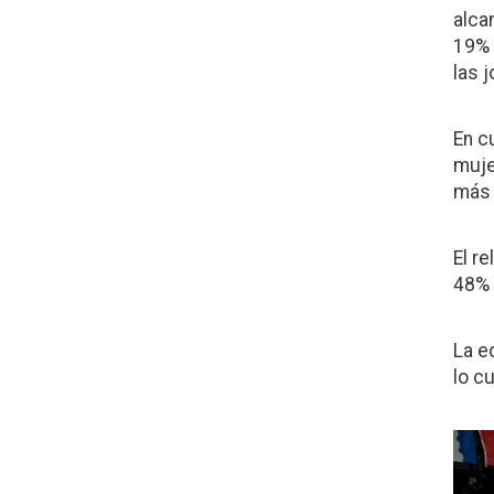
alca
19% 
las 
En c
muje
más 
El r
48% 
La e
lo c
Ima