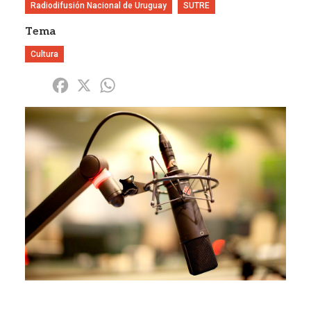
Radiodifusión Nacional de Uruguay
SUTRE
Tema
Cultura
Share
Facebook
X
WhatsApp
Imagen