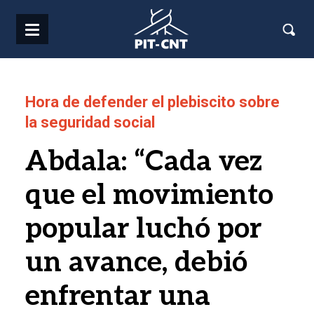
Pasar al contenido principal
Hora de defender el plebiscito sobre
la seguridad social
Abdala: “Cada vez
que el movimiento
popular luchó por
un avance, debió
enfrentar una