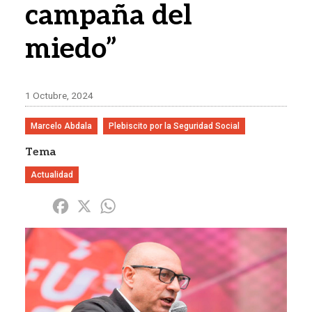
campaña del
miedo”
1 Octubre, 2024
Marcelo Abdala
Plebiscito por la Seguridad Social
Tema
Actualidad
Share
Facebook
X
WhatsApp
Imagen