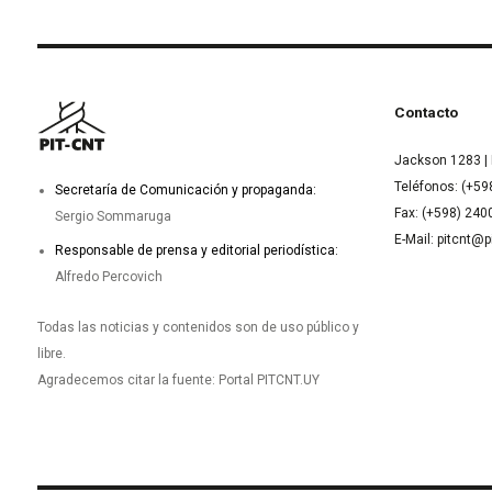
Contacto
Jackson 1283 | 
Teléfonos: (+59
Secretaría de Comunicación y propaganda:
Fax: (+598) 24
Sergio Sommaruga
E-Mail: pitcnt@p
Responsable de prensa y editorial periodística:
Alfredo Percovich
Todas las noticias y contenidos son de uso público y
libre.
Agradecemos citar la fuente: Portal PITCNT.UY