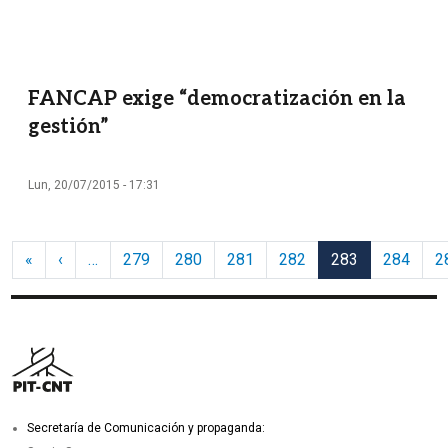
FANCAP exige “democratización en la
gestión”
Lun, 20/07/2015 - 17:31
Paginación
Primera página
Página anterior
«
‹
…
279
280
281
282
283
284
2
Secretaría de Comunicación y propaganda: