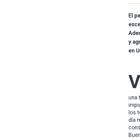
El p
esce
Adem
y ag
en U
una 
impi
los 
día 
cons
Buen