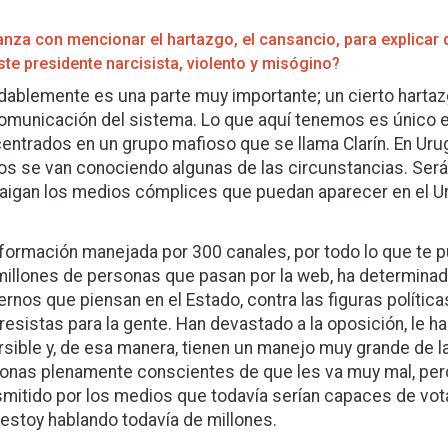
anza con mencionar el hartazgo, el cansancio, para explicar
ste presidente narcisista, violento y misógino?
dablemente es una parte muy importante; un cierto harta
omunicación del sistema. Lo que aquí tenemos es único 
entrados en un grupo mafioso que se llama Clarín. En Ur
s se van conociendo algunas de las circunstancias. Será
raigan los medios cómplices que puedan aparecer en el U
nformación manejada por 300 canales, por todo lo que te p
millones de personas que pasan por la web, ha determinado
ernos que piensan en el Estado, contra las figuras política
resistas para la gente. Han devastado a la oposición, le h
rsible y, de esa manera, tienen un manejo muy grande de la
onas plenamente conscientes de que les va muy mal, pero 
smitido por los medios que todavía serían capaces de vota
 estoy hablando todavía de millones.