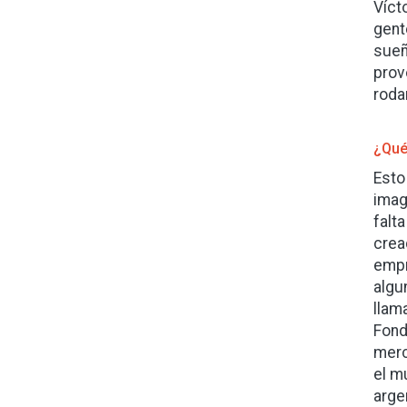
Víct
gent
sueñ
prov
roda
¿Qué
Esto
imag
falt
crea
empr
algu
llam
Fond
merc
el m
arge