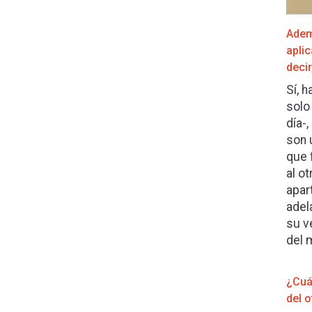
Adem
apli
deci
Sí, 
solo
día-
son 
que 
al ot
apar
adel
su v
del 
¿Cuál
del 