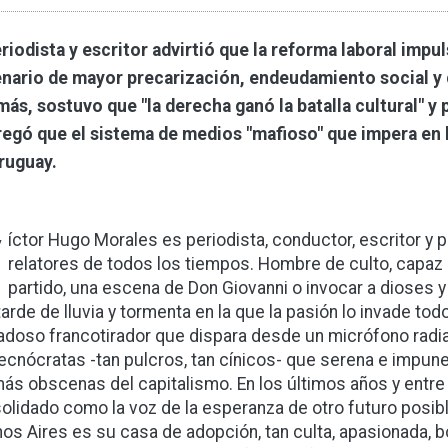
eriodista y escritor advirtió que la reforma laboral impu
nario de mayor precarización, endeudamiento social y
ás, sostuvo que "la derecha ganó la batalla cultural" y 
regó que el sistema de medios "mafioso" que impera e
ruguay.
V
íctor Hugo Morales es periodista, conductor, escritor 
relatores de todos los tiempos. Hombre de culto, capaz d
partido, una escena de Don Giovanni o invocar a dioses y
tarde de lluvia y tormenta en la que la pasión lo invade tod
adoso francotirador que dispara desde un micrófono radia
tecnócratas -tan pulcros, tan cínicos- que serena e impun
más obscenas del capitalismo. En los últimos años y entre 
olidado como la voz de la esperanza de otro futuro posibl
os Aires es su casa de adopción, tan culta, apasionada, bo