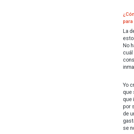
¿Cóm
para
La d
esto
No h
cuál
cons
inma
Yo c
que 
que 
por 
de u
gast
se n