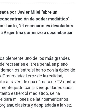
lsada por Javier Milei "abre un
 concentración de poder mediático".
por tanto, "el escenario es desolador»
n la Argentina comenzó a desembarcar
y posiblemente uno de los más grandes
e recrear en el área penal, en pleno
 demonios entre el barro con la épica de
o. Observador feroz de la realidad,
l o a través de una cámara de TV contra
emente justifican las inequidades cada
tanto estiércol mediático, se ha
e para millones de latinoamericanos.
rgiana, clasista y despiadada a la vez.