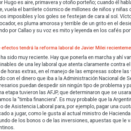
or Hugo es aire, primavera y otoño porteño; cuando él habla 
e, vuela el barrilete cósmico de millones de niños y niñas
os imposibles y los goles se festejan de cara al sol. Víct
ocador, es pluma amorosa y terrible de un grito en el des
ndo por Callao y su voz es mito y leyenda en los cafés po
 efectos tendrá la reforma laboral de Javier Milei recientem
 ha sido muy reciente. Hay que ponerla en marcha y ahí v
inables de una ley laboral que atenta claramente contra el 
a de horas extras, en el manejo de las empresas sobre las
do con el dinero que iba a la Administración Nacional de 
esarios puedan despedir sin ningún tipo de problema y par
na etapa tuvieron las AFJP, que determinaron que se usara 
amos la “timba financiera”. Es muy probable que la Argent
o de Asistencia Laboral para, por ejemplo, pagar una cuot
ado a jugar, como le gusta al actual ministro de Hacienda 
undo de los bonos o de las inversiones, apuestas que le v
ntinos.