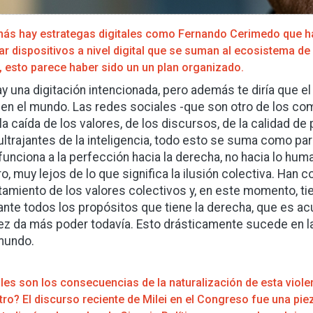
ás hay estrategas digitales como Fernando Cerimedo que han
car dispositivos a nivel digital que se suman al ecosistema d
r, esto parece haber sido un un plan organizado.
hay una digitación intencionada, pero además te diría que e
 en el mundo. Las redes sociales -que son otro de los 
, la caída de los valores, de los discursos, de la calidad d
ultrajantes de la inteligencia, todo esto se suma como par
funciona a la perfección hacia la derecha, no hacia lo hum
ro, muy lejos de lo que significa la ilusión colectiva. Han c
tamiento de los valores colectivos y, en este momento, ti
ante todos los propósitos que tiene la derecha, que es ac
ez da más poder todavía. Esto drásticamente sucede en la
mundo.
es son los consecuencias de la naturalización de esta violenc
otro? El discurso reciente de Milei en el Congreso fue una p