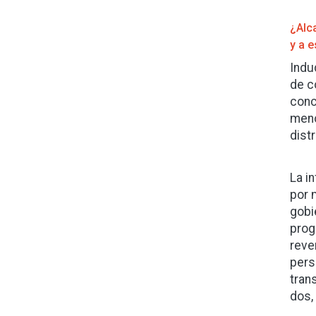
¿Alc
y a e
Indu
de c
conc
meno
dist
La i
por 
gobi
prog
reve
pers
tran
dos,