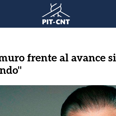
uro frente al avance si
undo"
gen