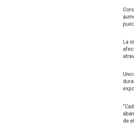
Cors
aume
pued
La o
afec
atrav
Unic
dura
expo
"Cad
aban
de el