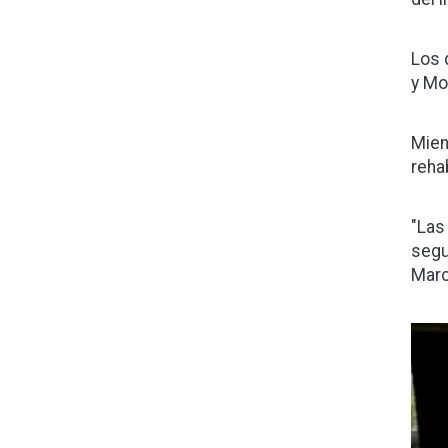
Los 
y Mo
Mien
reha
"Las
segu
Marc
Ima