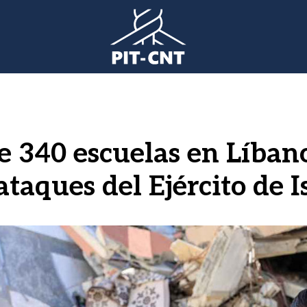
e 340 escuelas en Líban
taques del Ejército de I
gen