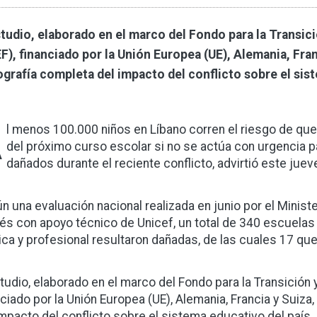
studio, elaborado en el marco del Fondo para la Transici
F), financiado por la Unión Europea (UE), Alemania, Fran
ografía completa del impacto del conflicto sobre el sis
A
l menos 100.000 niños en Líbano corren el riesgo de qued
del próximo curso escolar si no se actúa con urgencia p
dañados durante el reciente conflicto, advirtió este juev
n una evaluación nacional realizada en junio por el Minis
nés con apoyo técnico de Unicef, un total de 340 escuelas
ica y profesional resultaron dañadas, de las cuales 17 q
studio, elaborado en el marco del Fondo para la Transición y
nciado por la Unión Europea (UE), Alemania, Francia y Suiza
impacto del conflicto sobre el sistema educativo del país.