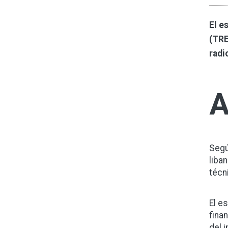
El e
(TRE
radi
Segú
liba
técn
El e
fina
del 