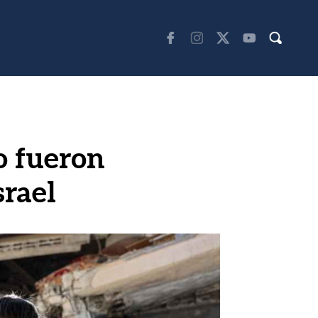
o fueron
srael