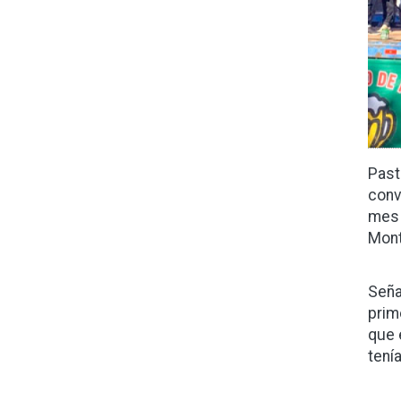
Pasto
conv
mes 
Mont
Seña
prim
que 
tení