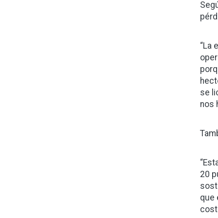
Segú
pérd
“La 
oper
porq
hect
se l
nos 
Tamb
“Est
20 p
sost
que 
cost