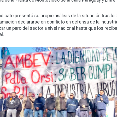
ra de la Planta de Montevideo de la calle Paraguay y Entre 
indicato presentó su propio análisis de la situación tras l
lamación declararse en conflicto en defensa de la industria
izar un paro del sector a nivel nacional hasta que los recib
al.
gen