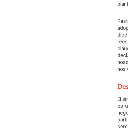
plan
Past
adop
dice
rees
cláu
decl
noso
nos 
Des
El s
esfu
nego
part
sema