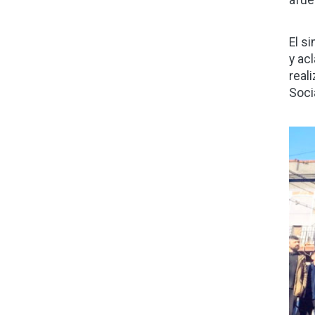
afue
El s
y ac
real
Soci
Ima