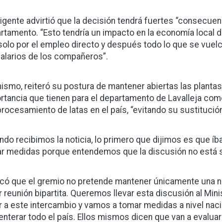
irigente advirtió que la decisión tendrá fuertes “consecue
rtamento. “Esto tendría un impacto en la economía local de
solo por el empleo directo y después todo lo que se vuel
salarios de los compañeros”.
ismo, reiteró su postura de mantener abiertas las plantas
rtancia que tienen para el departamento de Lavalleja como 
 procesamiento de latas en el país, “evitando su sustituci
ndo recibimos la noticia, lo primero que dijimos es que 
r medidas porque entendemos que la discusión no está si
icó que el gremio no pretende mantener únicamente una n
r reunión bipartita. Queremos llevar esta discusión al Mi
r a este intercambio y vamos a tomar medidas a nivel naci
enterar todo el país. Ellos mismos dicen que van a evaluar e