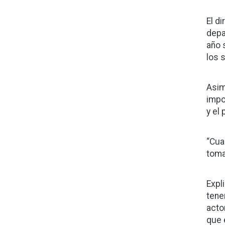
El d
depa
año 
los 
Asim
impo
y el
“Cua
toma
Expl
tene
acto
que 