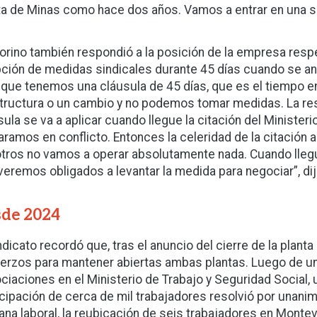
ta de Minas como hace dos años. Vamos a entrar en una se
orino también respondió a la posición de la empresa respec
ción de medidas sindicales durante 45 días cuando se an
 que tenemos una cláusula de 45 días, que es el tiempo e
tructura o un cambio y no podemos tomar medidas. La re
sula se va a aplicar cuando llegue la citación del Minister
aramos en conflicto. Entonces la celeridad de la citación al
tros no vamos a operar absolutamente nada. Cuando llegue
veremos obligados a levantar la medida para negociar”, dij
de 2024
indicato recordó que, tras el anuncio del cierre de la plant
erzos para mantener abiertas ambas plantas. Luego de u
ciaciones en el Ministerio de Trabajo y Seguridad Social,
icipación de cerca de mil trabajadores resolvió por unani
na laboral, la reubicación de seis trabajadores en Montevi