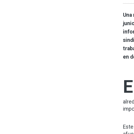
Una 
juni
info
sind
trab
en d
E
alre
impo
Este