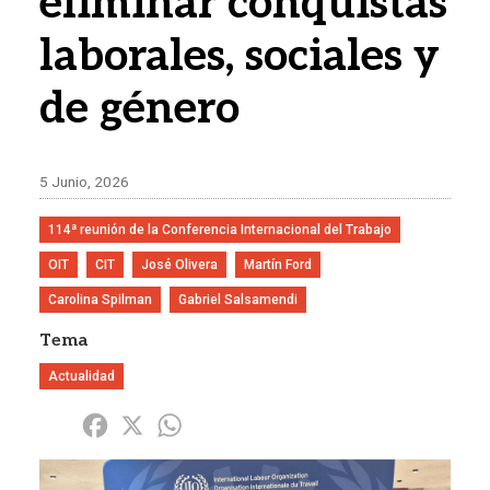
eliminar conquistas
laborales, sociales y
de género
5 Junio, 2026
114ª reunión de la Conferencia Internacional del Trabajo
OIT
CIT
José Olivera
Martín Ford
Carolina Spilman
Gabriel Salsamendi
Tema
Actualidad
Share
Facebook
X
WhatsApp
Imagen