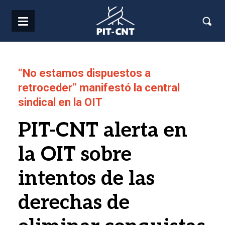
Pasar al contenido principal
“No estamos dispuestos a
retroceder” manifestó la central
sindical en la OIT
PIT-CNT alerta en
la OIT sobre
intentos de las
derechas de