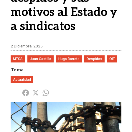
motivos al Estado y
a sindicatos
2 Diciembre, 2025
MTSS
Juan Castillo
Hugo Barreto
Despidos
OIT
Tema
Actualidad
Share
Facebook
X
WhatsApp
Imagen