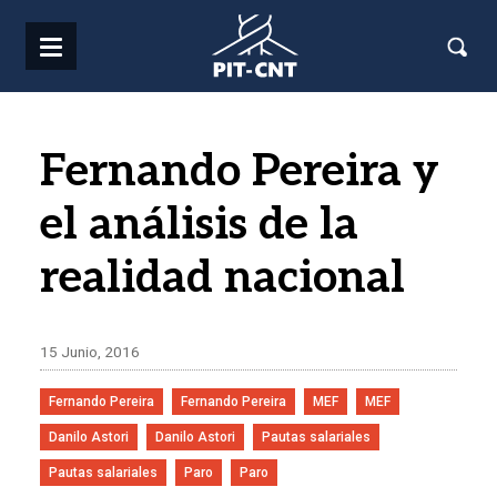
Pasar al contenido principal
Fernando Pereira y
el análisis de la
realidad nacional
15 Junio, 2016
Fernando Pereira
Fernando Pereira
MEF
MEF
Danilo Astori
Danilo Astori
Pautas salariales
Pautas salariales
Paro
Paro