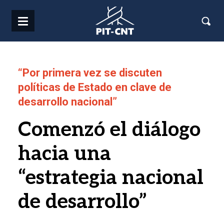
Pasar al contenido principal
“Por primera vez se discuten
políticas de Estado en clave de
desarrollo nacional”
Comenzó el diálogo
hacia una
“estrategia nacional
de desarrollo”