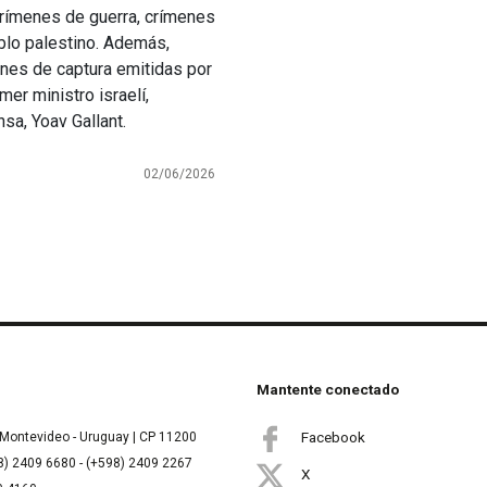
crímenes de guerra, crímenes
blo palestino. Además,
enes de captura emitidas por
mer ministro israelí,
sa, Yoav Gallant.
02/06/2026
Mantente conectado
Facebook
Montevideo - Uruguay | CP 11200
8) 2409 6680 - (+598) 2409 2267
X