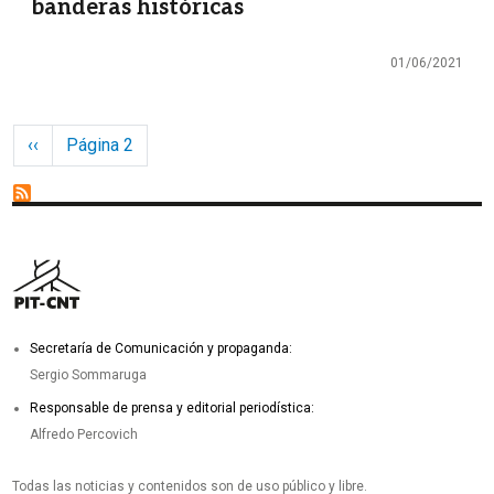
banderas históricas
01/06/2021
Paginación
Página anterior
‹‹
Página 2
Secretaría de Comunicación y propaganda:
Sergio Sommaruga
Responsable de prensa y editorial periodística:
Alfredo Percovich
Todas las noticias y contenidos son de uso público y libre.